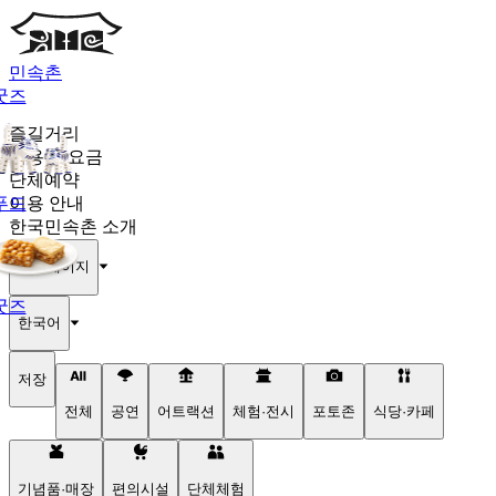
민속촌
굿즈
즐길거리
이용권·요금
단체예약
푸드
이용 안내
한국민속촌 소개
마이페이지
굿즈
한국어
저장
전체
공연
어트랙션
체험·전시
포토존
식당·카페
기념품·매장
편의시설
단체체험