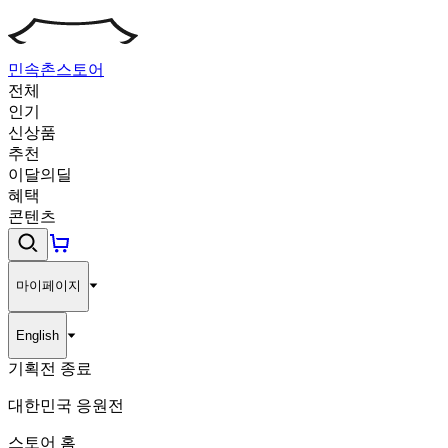
민속촌
스토어
전체
인기
신상품
추천
이달의딜
혜택
콘텐츠
마이페이지
English
기획전 종료
대한민국 응원전
스토어 홈