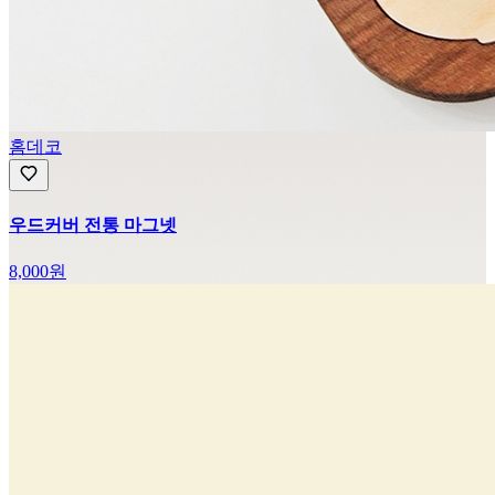
홈데코
우드커버 전통 마그넷
8,000
원