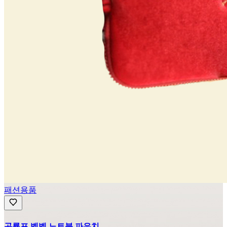
패션용품
곤룡포 벨벳 노트북 파우치