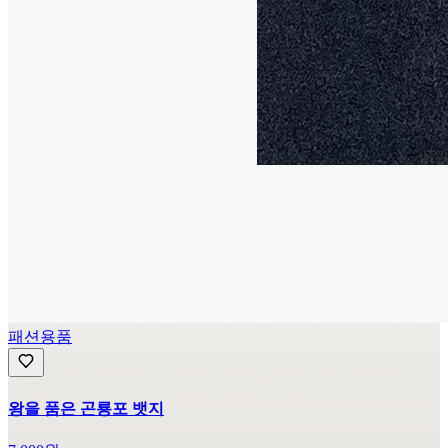
패션용품
왕을 품은 곤룡포 뱃지