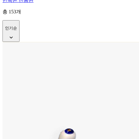
민속촌 전용관
총
153
개
인기순