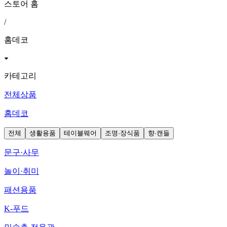
스토어 홈
/
홈데코
카테고리
전체상품
홈데코
전체
생활용품
테이블웨어
조명·장식품
향·캔들
문구·사무
놀이·취미
패션용품
K-푸드