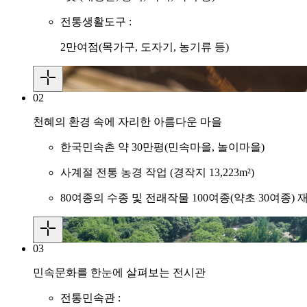
전통생활도구 :
2만여점(목가구, 도자기, 농기류 등)
02
천혜의 환경 속에 자리한 아름다운 마을
한국민속촌 약 30만평(민속마을, 놀이마을)
사계절 전통 농경 작업 (경작지 13,223m²)
80여종의 수종 및 전래작물 100여종(약초 30여종) 
03
민속문화를 한눈에 살펴보는 전시관
전통민속관 :