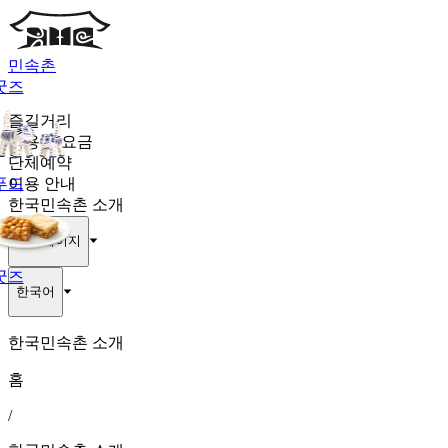
민속촌
굿즈
즐길거리
이용권·요금
단체예약
푸드
이용 안내
한국민속촌 소개
마이페이지
굿즈
한국어
한국민속촌 소개
홈
/