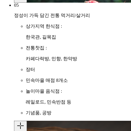
05
정성이 가득 담긴 전통 먹거리/살거리
상가지역 한식점 :
한국관, 길목집
전통찻집 :
카페다락방, 민향, 한약방
장터
민속마을 매점 8개소
놀이마을 음식점 :
레일로드, 민속반점 등
기념품, 공방