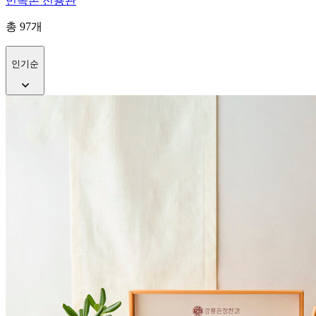
민속촌 전용관
총
97
개
인기순