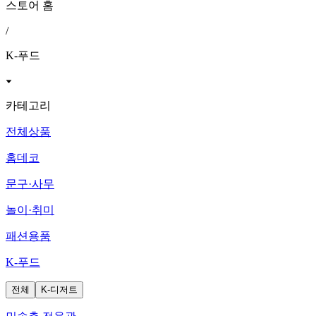
스토어 홈
/
K-푸드
카테고리
전체상품
홈데코
문구·사무
놀이·취미
패션용품
K-푸드
전체
K-디저트