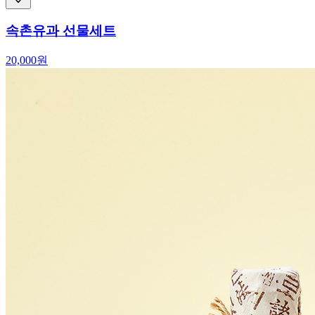
속촌유과 선물세트
20,000
원