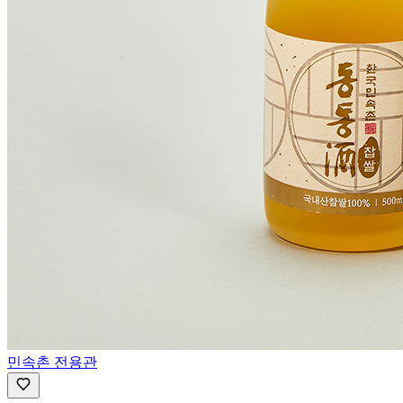
민속촌 전용관