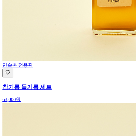
민속촌 전용관
참기름 들기름 세트
63,000
원