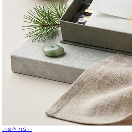
민속촌 전용관