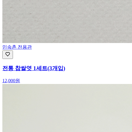
민속촌 전용관
전통 찹쌀엿 1세트(3개입)
12,000
원