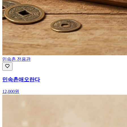
민속촌 전용관
민속촌애오란다
12,000
원