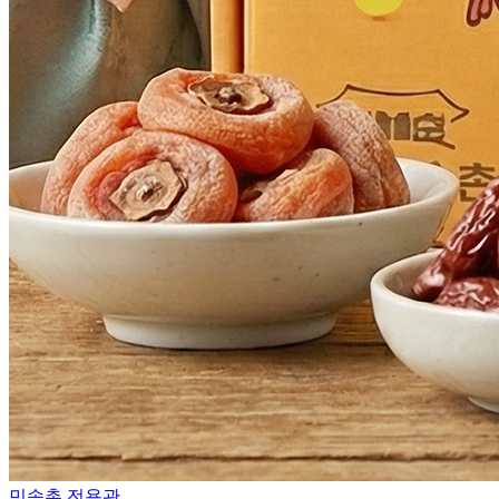
민속촌 전용관