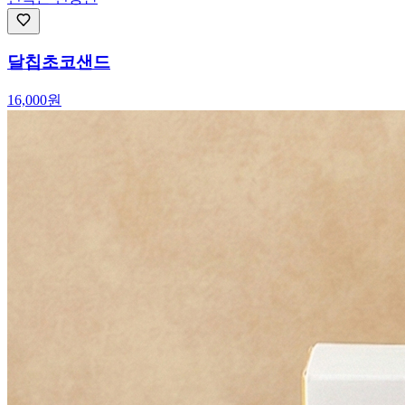
달칩초코샌드
16,000
원