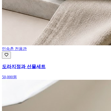
민속촌 전용관
도라지정과 선물세트
50,000
원