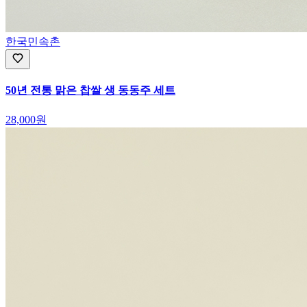
한국민속촌
50년 전통 맑은 찹쌀 생 동동주 세트
28,000
원