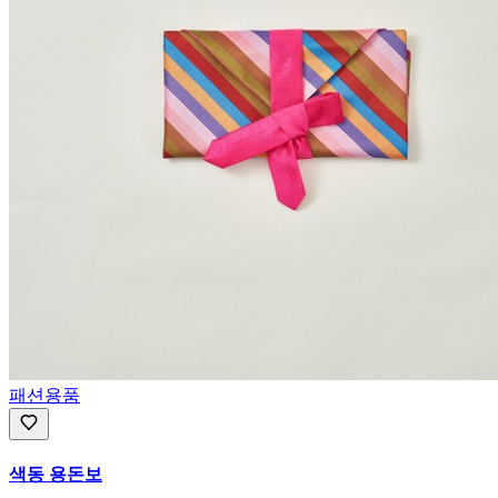
패션용품
색동 용돈보