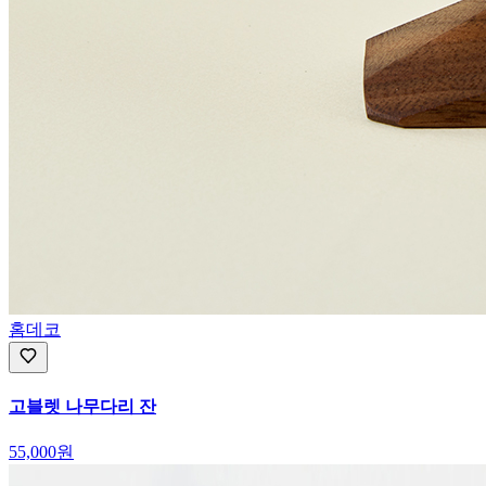
홈데코
고블렛 나무다리 잔
55,000
원