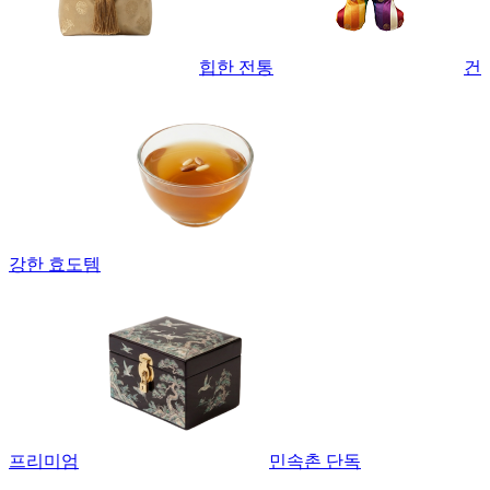
힙한 전통
건
강한 효도템
프리미엄
민속촌 단독