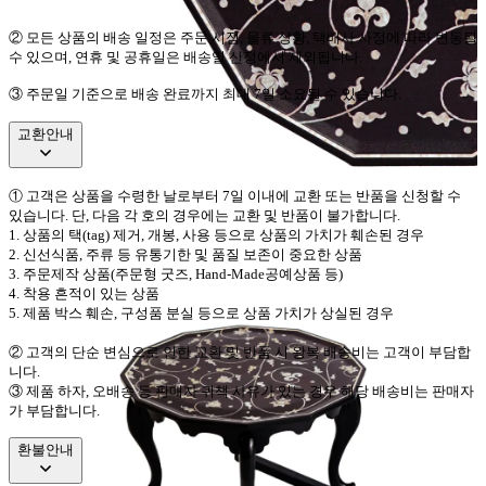
②
모든 상품의 배송 일정은 주문 시점
,
물류 상황
,
택배사 사정에 따라 변동될
수 있으며
,
연휴 및 공휴일은 배송일 산정에서 제외됩니다
.
③ 주문일 기준으로 배송 완료까지 최대 7일 소요될 수 있습니다.
교환안내
①
고객은 상품을 수령한 날로부터
7
일 이내에 교환 또는 반품을 신청할 수
있습니다
.
단
,
다음 각 호의 경우에는 교환 및 반품이 불가합니다
.
1.
상품의 택
(tag)
제거
,
개봉
,
사용 등으로 상품의 가치가 훼손된 경우
2.
신선식품
,
주류 등 유통기한 및 품질 보존이 중요한 상품
3.
주문제작 상품
(
주문형 굿즈
, Hand-Made
공예상품 등
)
4.
착용 흔적이 있는 상품
5.
제품 박스 훼손
,
구성품 분실 등으로 상품 가치가 상실된 경우
②
고객의 단순 변심으로 인한 교환 및 반품 시 왕복 배송비는 고객이 부담합
니다
.
③
제품 하자
,
오배송 등 판매자 귀책 사유가 있는 경우 해당 배송비는 판매자
가 부담합니다
.
환불안내