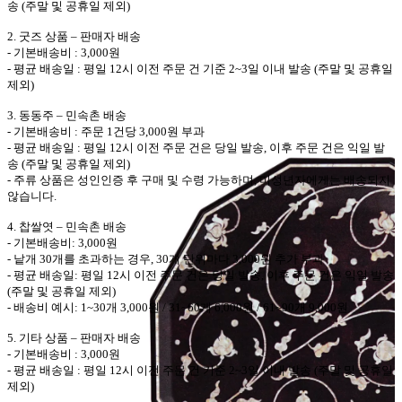
송
(
주말 및 공휴일 제외
)
2.
굿즈 상품
–
판매자
배송
-
기본배송비
: 3,000
원
-
평균 배송일
:
평일
12
시 이전 주문 건 기준
2~3
일 이내 발송
(
주말 및 공휴일
제외
)
3.
동동주
–
민속촌
배송
-
기본배송비
:
주문
1
건당
3,000
원 부과
-
평균 배송일
:
평일
12
시 이전 주문 건은 당일 발송
,
이후 주문 건은 익일 발
송
(
주말 및 공휴일 제외
)
-
주류 상품은 성인인증 후 구매 및 수령 가능하며
,
미성년자에게는 배송되지
않습니다
.
4.
찹쌀엿
–
민속촌
배송
-
기본배송비
: 3,000
원
-
낱개
30
개를 초과하는 경우
, 30
개 단위마다
3,000
원 추가 부과
-
평균 배송일
:
평일
12
시 이전 주문 건은 당일 발송
,
이후 주문 건은 익일 발송
(
주말 및 공휴일 제외
)
-
배송비 예시
: 1~30
개
3,000
원
/ 31~60
개
6,000
원
/ 61~90
개
9,000
원
5.
기타 상품
–
판매자 배송
-
기본배송비
: 3,000
원
-
평균 배송일
:
평일
12
시 이전 주문 건 기준
2~3
일 이내 발송
(
주말 및 공휴일
제외
)