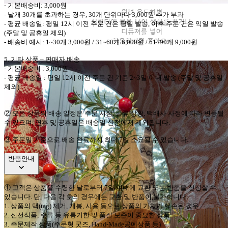
-
기본배송비
: 3,000
원
-
낱개
30
개를 초과하는 경우
, 30
개 단위마다
3,000
원 추가 부과
-
평균 배송일
:
평일
12
시 이전 주문 건은 당일 발송
,
이후 주문 건은 익일 발송
(
주말 및 공휴일 제외
)
-
배송비 예시
: 1~30
개
3,000
원
/ 31~60
개
6,000
원
/ 61~90
개
9,000
원
5.
기타 상품
–
판매자 배송
-
기본배송비
: 3,000
원
-
평균 배송일
:
평일
12
시 이전 주문 건 기준
2~3
일 이내 발송
(
주말 및 공휴일
제외
)
②
모든 상품의 배송 일정은 주문 시점
,
물류 상황
,
택배사 사정에 따라 변동될
수 있으며
,
연휴 및 공휴일은 배송일 산정에서 제외됩니다
.
③ 주문일 기준으로 배송 완료까지 최대 7일 소요될 수 있습니다.
반품안내
①
고객은 상품을 수령한 날로부터
7
일 이내에 교환 또는 반품을 신청할 수
있습니다
.
단
,
다음 각 호의 경우에는 교환 및 반품이 불가합니다
.
1.
상품의 택
(tag)
제거
,
개봉
,
사용 등으로 상품의 가치가 훼손된 경우
2.
신선식품
,
주류 등 유통기한 및 품질 보존이 중요한 상품
3.
주문제작 상품
(
주문형 굿즈
, Hand-Made
공예상품 등
)