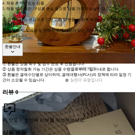
4.
착용 흔적이 있는 상품
5.
제품 박스 훼손
,
구성품 분실 등으로 상품 가치가 상실된 경우
②
고객의 단순 변심으로 인한 교환 및 반품 시 왕복 배송비는 고객이 부담합
니다
.
③
제품 하자
,
오배송 등 판매자 귀책 사유가 있는 경우 해당 배송비는 판매자
가 부담합니다
.
환불안내
①
환불은 상품 회수 및 검수 완료 후 진행됩니다
.
②
상품 청약철회 가능 기간은 상품 수령일로부터
7
일 이내로 합니다
.
③
환불은 결제수단별로 상이하며
,
결제대행사
(PG
사
)
의 정책에 따라 일정 기
간이 소요될 수 있습니다
.
리뷰
0
이 상품의 첫번째 리뷰를 작성해보세요.
상품 문의