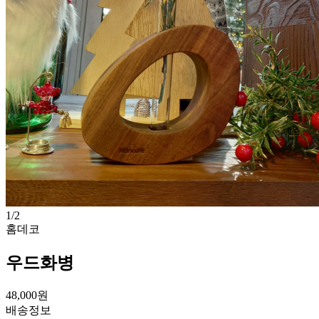
1
/
2
홈데코
우드화병
48,000
원
배송정보