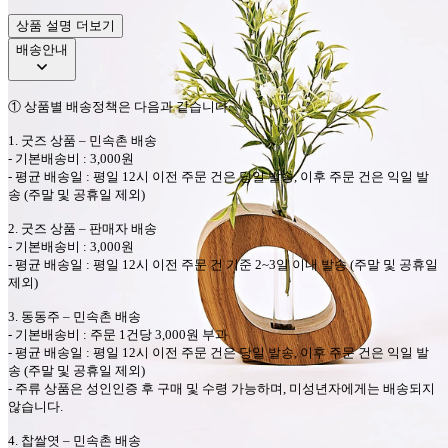
상품 설명 더보기
배송안내
①
상품별 배송정책은 다음과 같습니다
.
1.
굿즈 상품
–
민속촌
배송
-
기본배송비
: 3,000
원
-
평균 배송일
:
평일
12
시 이전 주문 건은 당일 발송
,
이후 주문 건은 익일 발
송
(
주말 및 공휴일 제외
)
2.
굿즈 상품
–
판매자
배송
-
기본배송비
: 3,000
원
-
평균 배송일
:
평일
12
시 이전 주문 건 기준
2~3
일 이내 발송
(
주말 및 공휴일
제외
)
3.
동동주
–
민속촌
배송
-
기본배송비
:
주문
1
건당
3,000
원 부과
-
평균 배송일
:
평일
12
시 이전 주문 건은 당일 발송
,
이후 주문 건은 익일 발
송
(
주말 및 공휴일 제외
)
-
주류 상품은 성인인증 후 구매 및 수령 가능하며
,
미성년자에게는 배송되지
않습니다
.
4.
찹쌀엿
–
민속촌
배송