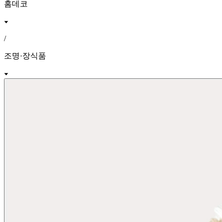
홈데코
/
조명·장식품