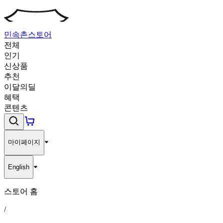
민속촌
스토어
전체
인기
신상품
추천
이달의딜
혜택
콘텐츠
마이페이지
English
스토어 홈
/