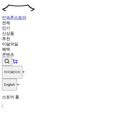
민속촌
스토어
전체
인기
신상품
추천
이달의딜
혜택
콘텐츠
마이페이지
English
스토어 홈
/