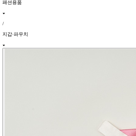
패션용품
/
지갑·파우치