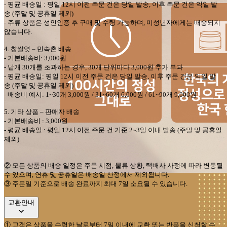
-
평균 배송일
:
평일
12
시 이전 주문 건은 당일 발송
,
이후 주문 건은 익일 발
송
(
주말 및 공휴일 제외
)
-
주류 상품은 성인인증 후 구매 및 수령 가능하며
,
미성년자에게는 배송되지
않습니다
.
4.
찹쌀엿
–
민속촌
배송
-
기본배송비
: 3,000
원
-
낱개
30
개를 초과하는 경우
, 30
개 단위마다
3,000
원 추가 부과
-
평균 배송일
:
평일
12
시 이전 주문 건은 당일 발송
,
이후 주문 건은 익일 발
송
(
주말 및 공휴일 제외
)
-
배송비 예시
: 1~30
개
3,000
원
/ 31~60
개
6,000
원
/ 61~90
개
9,000
원
5.
기타 상품
–
판매자 배송
-
기본배송비
: 3,000
원
-
평균 배송일
:
평일
12
시 이전 주문 건 기준
2~3
일 이내 발송
(
주말 및 공휴일
제외
)
②
모든 상품의 배송 일정은 주문 시점
,
물류 상황
,
택배사 사정에 따라 변동될
수 있으며
,
연휴 및 공휴일은 배송일 산정에서 제외됩니다
.
③ 주문일 기준으로 배송 완료까지 최대 7일 소요될 수 있습니다.
교환안내
①
고객은 상품을 수령한 날로부터
7
일 이내에 교환 또는 반품을 신청할 수