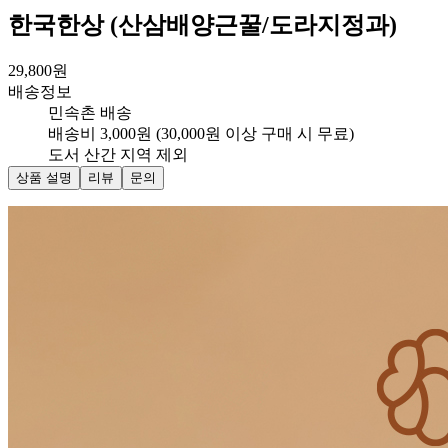
한국한상 (산삼배양근꿀/도라지정과)
29,800
원
배송정보
민속촌 배송
배송비 3,000원 (30,000원 이상 구매 시 무료)
도서 산간 지역 제외
상품 설명
리뷰
문의