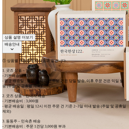
상품 설명 더보기
배송안내
①
상품별 배송정책은 다음과 같습니다
.
1.
굿즈 상품
–
민속촌
배송
-
기본배송비
: 3,000
원
-
평균 배송일
:
평일
12
시 이전 주문 건은 당일 발송
,
이후 주문 건은 익일 발
송
(
주말 및 공휴일 제외
)
2.
굿즈 상품
–
판매자
배송
-
기본배송비
: 3,000
원
-
평균 배송일
:
평일
12
시 이전 주문 건 기준
2~3
일 이내 발송
(
주말 및 공휴일
제외
)
3.
동동주
–
민속촌
배송
-
기본배송비
:
주문
1
건당
3,000
원 부과