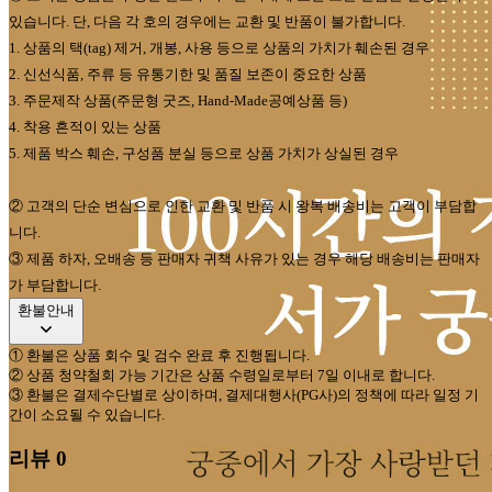
있습니다
.
단
,
다음 각 호의 경우에는 교환 및 반품이 불가합니다
.
1.
상품의 택
(tag)
제거
,
개봉
,
사용 등으로 상품의 가치가 훼손된 경우
2.
신선식품
,
주류 등 유통기한 및 품질 보존이 중요한 상품
3.
주문제작 상품
(
주문형 굿즈
, Hand-Made
공예상품 등
)
4.
착용 흔적이 있는 상품
5.
제품 박스 훼손
,
구성품 분실 등으로 상품 가치가 상실된 경우
②
고객의 단순 변심으로 인한 교환 및 반품 시 왕복 배송비는 고객이 부담합
니다
.
③
제품 하자
,
오배송 등 판매자 귀책 사유가 있는 경우 해당 배송비는 판매자
가 부담합니다
.
환불안내
①
환불은 상품 회수 및 검수 완료 후 진행됩니다
.
②
상품 청약철회 가능 기간은 상품 수령일로부터
7
일 이내로 합니다
.
③
환불은 결제수단별로 상이하며
,
결제대행사
(PG
사
)
의 정책에 따라 일정 기
간이 소요될 수 있습니다
.
리뷰
0