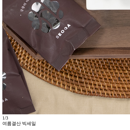
1
/
3
여름결산 빅세일