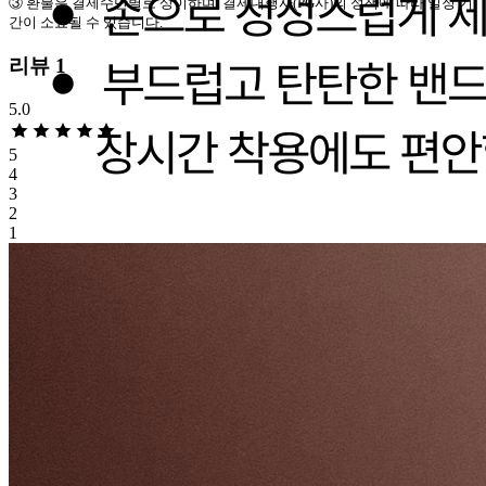
③
환불은 결제수단별로 상이하며
,
결제대행사
(PG
사
)
의 정책에 따라 일정 기
간이 소요될 수 있습니다
.
리뷰
1
5.0
5
4
3
2
1