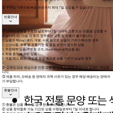
③ 주문일 기준으로 배송 완료까지 최대 7일 소요될 수 있습니다.
반품안내
①
고객은 상품을 수령한 날로부터
7
일 이내에 교환 또는 반품을 신청할 수
있습니다
.
단
,
다음 각 호의 경우에는 교환 및 반품이 불가합니다
.
1.
상품의 택
(tag)
제거
,
개봉
,
사용 등으로 상품의 가치가 훼손된 경우
2.
신선식품
,
주류 등 유통기한 및 품질 보존이 중요한 상품
3.
주문제작 상품
(
주문형 굿즈
, Hand-Made
공예상품 등
)
4.
착용 흔적이 있는 상품
5.
제품 박스 훼손
,
구성품 분실 등으로 상품 가치가 상실된 경우
②
고객의 단순 변심으로 인한 교환 및 반품 시 왕복 배송비는 고객이 부담합
니다
.
③
제품 하자
,
오배송 등 판매자 귀책 사유가 있는 경우 해당 배송비는 판매자
가 부담합니다
.
환불안내
①
환불은 상품 회수 및 검수 완료 후 진행됩니다
.
②
상품 청약철회 가능 기간은 상품 수령일로부터
7
일 이내로 합니다
.