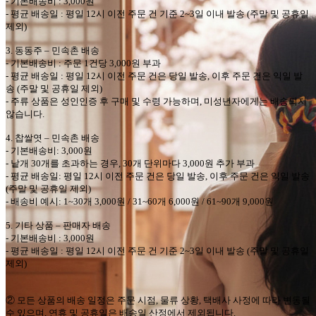
-
기본배송비
: 3,000
원
-
평균 배송일
:
평일
12
시 이전 주문 건 기준
2~3
일 이내 발송
(
주말 및 공휴일
제외
)
3.
동동주
–
민속촌
배송
-
기본배송비
:
주문
1
건당
3,000
원 부과
-
평균 배송일
:
평일
12
시 이전 주문 건은 당일 발송
,
이후 주문 건은 익일 발
송
(
주말 및 공휴일 제외
)
-
주류 상품은 성인인증 후 구매 및 수령 가능하며
,
미성년자에게는 배송되지
않습니다
.
4.
찹쌀엿
–
민속촌
배송
-
기본배송비
: 3,000
원
-
낱개
30
개를 초과하는 경우
, 30
개 단위마다
3,000
원 추가 부과
-
평균 배송일
:
평일
12
시 이전 주문 건은 당일 발송
,
이후 주문 건은 익일 발송
(
주말 및 공휴일 제외
)
-
배송비 예시
: 1~30
개
3,000
원
/ 31~60
개
6,000
원
/ 61~90
개
9,000
원
5.
기타 상품
–
판매자 배송
-
기본배송비
: 3,000
원
-
평균 배송일
:
평일
12
시 이전 주문 건 기준
2~3
일 이내 발송
(
주말 및 공휴일
제외
)
②
모든 상품의 배송 일정은 주문 시점
,
물류 상황
,
택배사 사정에 따라 변동될
수 있으며
,
연휴 및 공휴일은 배송일 산정에서 제외됩니다
.