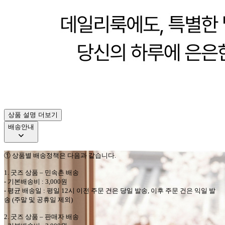
상품 설명 더보기
배송안내
①
상품별 배송정책은 다음과 같습니다
.
1.
굿즈 상품
–
민속촌
배송
-
기본배송비
: 3,000
원
-
평균 배송일
:
평일
12
시 이전 주문 건은 당일 발송
,
이후 주문 건은 익일 발
송
(
주말 및 공휴일 제외
)
2.
굿즈 상품
–
판매자
배송