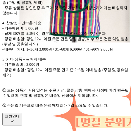
송
(
주말 및 공휴일 제외
)
-
주류 상품은 성인인증 후 구매 및 수령 가능하며
,
미성년자에게는 배송되지
않습니다
.
4.
찹쌀엿
–
민속촌
배송
-
기본배송비
: 3,000
원
-
낱개
30
개를 초과하는 경우
, 30
개 단위마다
3,000
원 추가 부과
-
평균 배송일
:
평일
12
시 이전 주문 건은 당일 발송
,
이후 주문 건은 익일 발송
(
주말 및 공휴일 제외
)
-
배송비 예시
: 1~30
개
3,000
원
/ 31~60
개
6,000
원
/ 61~90
개
9,000
원
5.
기타 상품
–
판매자 배송
-
기본배송비
: 3,000
원
-
평균 배송일
:
평일
12
시 이전 주문 건 기준
2~3
일 이내 발송
(
주말 및 공휴일
제외
)
②
모든 상품의 배송 일정은 주문 시점
,
물류 상황
,
택배사 사정에 따라 변동될
수 있으며
,
연휴 및 공휴일은 배송일 산정에서 제외됩니다
.
③ 주문일 기준으로 배송 완료까지 최대 7일 소요될 수 있습니다.
교환안내