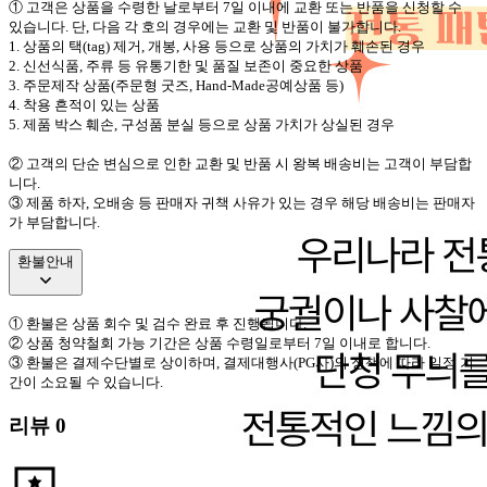
①
고객은 상품을 수령한 날로부터
7
일 이내에 교환 또는 반품을 신청할 수
있습니다
.
단
,
다음 각 호의 경우에는 교환 및 반품이 불가합니다
.
1.
상품의 택
(tag)
제거
,
개봉
,
사용 등으로 상품의 가치가 훼손된 경우
2.
신선식품
,
주류 등 유통기한 및 품질 보존이 중요한 상품
3.
주문제작 상품
(
주문형 굿즈
, Hand-Made
공예상품 등
)
4.
착용 흔적이 있는 상품
5.
제품 박스 훼손
,
구성품 분실 등으로 상품 가치가 상실된 경우
②
고객의 단순 변심으로 인한 교환 및 반품 시 왕복 배송비는 고객이 부담합
니다
.
③
제품 하자
,
오배송 등 판매자 귀책 사유가 있는 경우 해당 배송비는 판매자
가 부담합니다
.
환불안내
①
환불은 상품 회수 및 검수 완료 후 진행됩니다
.
②
상품 청약철회 가능 기간은 상품 수령일로부터
7
일 이내로 합니다
.
③
환불은 결제수단별로 상이하며
,
결제대행사
(PG
사
)
의 정책에 따라 일정 기
간이 소요될 수 있습니다
.
리뷰
0