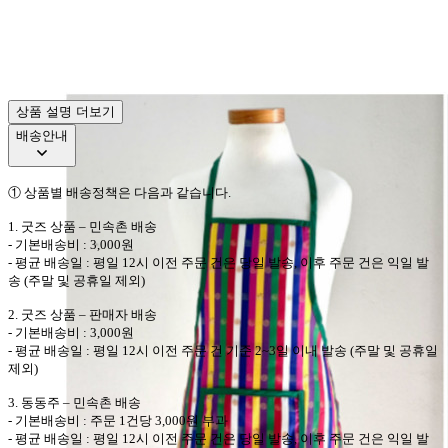
상품 설명 더보기
배송안내
①
상품별 배송정책은 다음과 같습니다
.
1.
굿즈 상품
–
민속촌
배송
-
기본배송비
: 3,000
원
-
평균 배송일
:
평일
12
시 이전 주문 건은 당일 발송
,
이후 주문 건은 익일 발
송
(
주말 및 공휴일 제외
)
2.
굿즈 상품
–
판매자
배송
-
기본배송비
: 3,000
원
-
평균 배송일
:
평일
12
시 이전 주문 건 기준
2~3
일 이내 발송
(
주말 및 공휴일
제외
)
3.
동동주
–
민속촌
배송
-
기본배송비
:
주문
1
건당
3,000
원 부과
-
평균 배송일
:
평일
12
시 이전 주문 건은 당일 발송
,
이후 주문 건은 익일 발