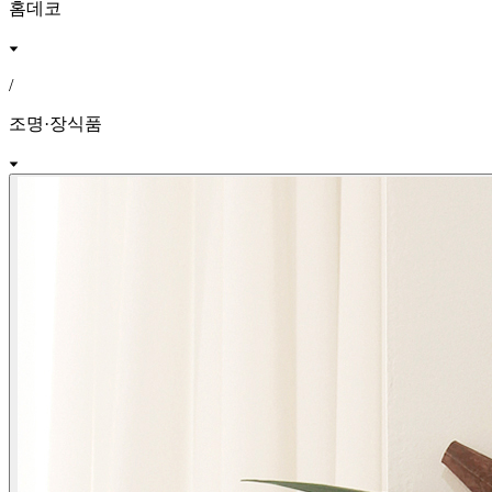
홈데코
/
조명·장식품