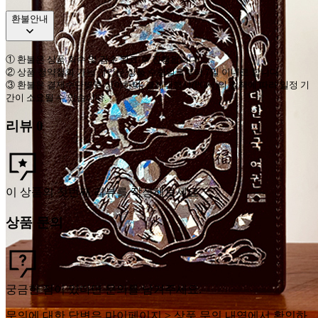
환불안내
①
환불은 상품 회수 및 검수 완료 후 진행됩니다
.
②
상품 청약철회 가능 기간은 상품 수령일로부터
7
일 이내로 합니다
.
③
환불은 결제수단별로 상이하며
,
결제대행사
(PG
사
)
의 정책에 따라 일정 기
간이 소요될 수 있습니다
.
리뷰
0
이 상품의 첫번째 리뷰를 작성해보세요.
상품 문의
궁금한 점이 있다면 문의를 남겨주세요.
문의에 대한 답변은 마이페이지 > 상품 문의 내역에서 확인하