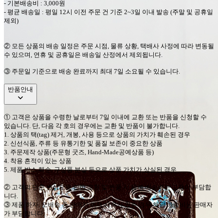
-
기본배송비
: 3,000
원
-
평균 배송일
:
평일
12
시 이전 주문 건 기준
2~3
일 이내 발송
(
주말 및 공휴일
제외
)
②
모든 상품의 배송 일정은 주문 시점
,
물류 상황
,
택배사 사정에 따라 변동될
수 있으며
,
연휴 및 공휴일은 배송일 산정에서 제외됩니다
.
③ 주문일 기준으로 배송 완료까지 최대 7일 소요될 수 있습니다.
반품안내
①
고객은 상품을 수령한 날로부터
7
일 이내에 교환 또는 반품을 신청할 수
있습니다
.
단
,
다음 각 호의 경우에는 교환 및 반품이 불가합니다
.
1.
상품의 택
(tag)
제거
,
개봉
,
사용 등으로 상품의 가치가 훼손된 경우
2.
신선식품
,
주류 등 유통기한 및 품질 보존이 중요한 상품
3.
주문제작 상품
(
주문형 굿즈
, Hand-Made
공예상품 등
)
4.
착용 흔적이 있는 상품
5.
제품 박스 훼손
,
구성품 분실 등으로 상품 가치가 상실된 경우
②
고객의 단순 변심으로 인한 교환 및 반품 시 왕복 배송비는 고객이 부담합
니다
.
③
제품 하자
,
오배송 등 판매자 귀책 사유가 있는 경우 해당 배송비는 판매자
가 부담합니다
.