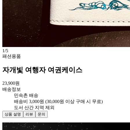
1
/
5
패션용품
자개빛 여행자 여권케이스
23,900
원
배송정보
민속촌 배송
배송비 3,000원 (30,000원 이상 구매 시 무료)
도서 산간 지역 제외
상품 설명
리뷰
문의