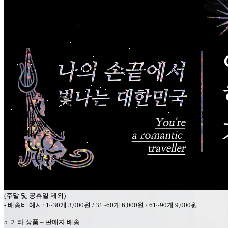
1.
굿즈 상품
–
민속촌
배송
-
기본배송비
: 3,000
원
-
평균 배송일
:
평일
12
시 이전 주문 건은 당일 발송
,
이후 주문 건은 익일 발
송
(
주말 및 공휴일 제외
)
2.
굿즈 상품
–
판매자
배송
-
기본배송비
: 3,000
원
-
평균 배송일
:
평일
12
시 이전 주문 건 기준
2~3
일 이내 발송
(
주말 및 공휴일
제외
)
3.
동동주
–
민속촌
배송
-
기본배송비
:
주문
1
건당
3,000
원 부과
-
평균 배송일
:
평일
12
시 이전 주문 건은 당일 발송
,
이후 주문 건은 익일 발
송
(
주말 및 공휴일 제외
)
-
주류 상품은 성인인증 후 구매 및 수령 가능하며
,
미성년자에게는 배송되지
않습니다
.
4.
찹쌀엿
–
민속촌
배송
-
기본배송비
: 3,000
원
-
낱개
30
개를 초과하는 경우
, 30
개 단위마다
3,000
원 추가 부과
-
평균 배송일
:
평일
12
시 이전 주문 건은 당일 발송
,
이후 주문 건은 익일 발송
(
주말 및 공휴일 제외
)
-
배송비 예시
: 1~30
개
3,000
원
/ 31~60
개
6,000
원
/ 61~90
개
9,000
원
5.
기타 상품
–
판매자 배송