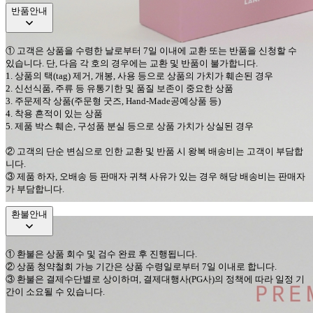
반품안내
①
고객은 상품을 수령한 날로부터
7
일 이내에 교환 또는 반품을 신청할 수
있습니다
.
단
,
다음 각 호의 경우에는 교환 및 반품이 불가합니다
.
1.
상품의 택
(tag)
제거
,
개봉
,
사용 등으로 상품의 가치가 훼손된 경우
2.
신선식품
,
주류 등 유통기한 및 품질 보존이 중요한 상품
3.
주문제작 상품
(
주문형 굿즈
, Hand-Made
공예상품 등
)
4.
착용 흔적이 있는 상품
5.
제품 박스 훼손
,
구성품 분실 등으로 상품 가치가 상실된 경우
②
고객의 단순 변심으로 인한 교환 및 반품 시 왕복 배송비는 고객이 부담합
니다
.
③
제품 하자
,
오배송 등 판매자 귀책 사유가 있는 경우 해당 배송비는 판매자
가 부담합니다
.
환불안내
①
환불은 상품 회수 및 검수 완료 후 진행됩니다
.
②
상품 청약철회 가능 기간은 상품 수령일로부터
7
일 이내로 합니다
.
③
환불은 결제수단별로 상이하며
,
결제대행사
(PG
사
)
의 정책에 따라 일정 기
간이 소요될 수 있습니다
.