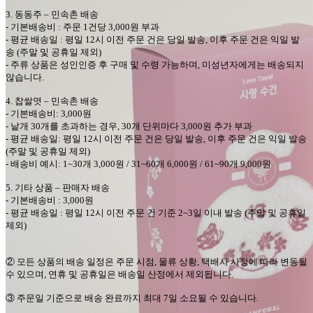
3.
동동주
–
민속촌
배송
-
기본배송비
:
주문
1
건당
3,000
원 부과
-
평균 배송일
:
평일
12
시 이전 주문 건은 당일 발송
,
이후 주문 건은 익일 발
송
(
주말 및 공휴일 제외
)
-
주류 상품은 성인인증 후 구매 및 수령 가능하며
,
미성년자에게는 배송되지
않습니다
.
4.
찹쌀엿
–
민속촌
배송
-
기본배송비
: 3,000
원
-
낱개
30
개를 초과하는 경우
, 30
개 단위마다
3,000
원 추가 부과
-
평균 배송일
:
평일
12
시 이전 주문 건은 당일 발송
,
이후 주문 건은 익일 발송
(
주말 및 공휴일 제외
)
-
배송비 예시
: 1~30
개
3,000
원
/ 31~60
개
6,000
원
/ 61~90
개
9,000
원
5.
기타 상품
–
판매자 배송
-
기본배송비
: 3,000
원
-
평균 배송일
:
평일
12
시 이전 주문 건 기준
2~3
일 이내 발송
(
주말 및 공휴일
제외
)
②
모든 상품의 배송 일정은 주문 시점
,
물류 상황
,
택배사 사정에 따라 변동될
수 있으며
,
연휴 및 공휴일은 배송일 산정에서 제외됩니다
.
③ 주문일 기준으로 배송 완료까지 최대 7일 소요될 수 있습니다.