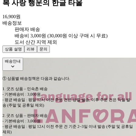
복 사랑 행운의 한글 타올
16,900
원
배송정보
판매자 배송
배송비 3,000원 (30,000원 이상 구매 시 무료)
도서 산간 지역 제외
상품 설명
리뷰
문의
배송안내
①
상품별 배송정책은 다음과 같습니다
.
1.
굿즈 상품
–
민속촌
배송
-
기본배송비
: 3,000
원
-
평균 배송일
:
평일
12
시 이전 주문 건은 당일 발송
,
이후 주문 건은 익일 발
송
(
주말 및 공휴일 제외
)
2.
굿즈 상품
–
판매자
배송
-
기본배송비
: 3,000
원
-
평균 배송일
:
평일
12
시 이전 주문 건 기준
2~3
일 이내 발송
(
주말 및 공휴일
제외
)