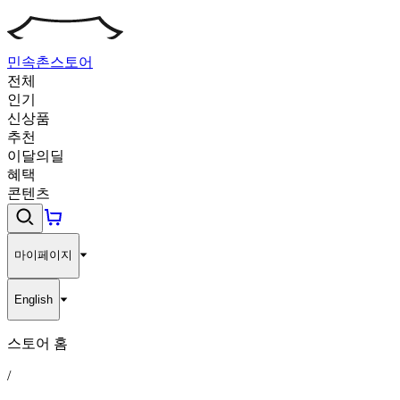
민속촌
스토어
전체
인기
신상품
추천
이달의딜
혜택
콘텐츠
마이페이지
English
스토어 홈
/