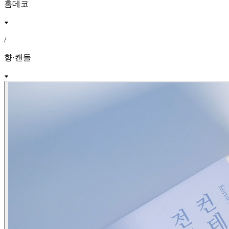
홈데코
/
향·캔들