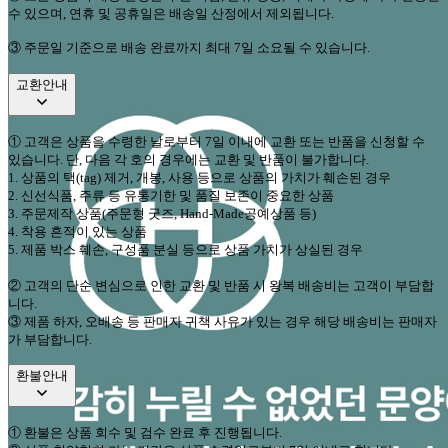
수 있으며
,
연휴 및 공휴일은 배송일 산정에서 제외됩니다
.
③ 주문일 기준으로 배송 완료까지 최대 7일 소요될 수 있습니다.
교환안내
①
고객은 상품을 수령한 날로부터
7
일 이내에 교환 또는 반품을 신청할 수
있습니다
.
단
,
다음 각 호의 경우에는 교환 및 반품이 불가합니다
.
1.
상품의 택
(tag)
제거
,
개봉
,
사용 등으로 상품의 가치가 훼손된 경우
2.
신선식품
,
주류 등 유통기한 및 품질 보존이 중요한 상품
3.
주문제작 상품
(
주문형 굿즈
, Hand-Made
공예상품 등
)
4.
착용 흔적이 있는 상품
5.
제품 박스 훼손
,
구성품 분실 등으로 상품 가치가 상실된 경우
②
고객의 단순 변심으로 인한 교환 및 반품 시 왕복 배송비는 고객이 부담합
니다
.
③
제품 하자
,
오배송 등 판매자 귀책 사유가 있는 경우 해당 배송비는 판매자
가 부담합니다
.
환불안내
①
환불은 상품 회수 및 검수 완료 후 진행됩니다
.