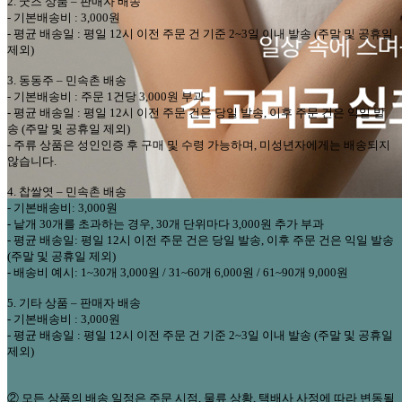
2.
굿즈 상품
–
판매자
배송
-
기본배송비
: 3,000
원
-
평균 배송일
:
평일
12
시 이전 주문 건 기준
2~3
일 이내 발송
(
주말 및 공휴일
제외
)
3.
동동주
–
민속촌
배송
-
기본배송비
:
주문
1
건당
3,000
원 부과
-
평균 배송일
:
평일
12
시 이전 주문 건은 당일 발송
,
이후 주문 건은 익일 발
송
(
주말 및 공휴일 제외
)
-
주류 상품은 성인인증 후 구매 및 수령 가능하며
,
미성년자에게는 배송되지
않습니다
.
4.
찹쌀엿
–
민속촌
배송
-
기본배송비
: 3,000
원
-
낱개
30
개를 초과하는 경우
, 30
개 단위마다
3,000
원 추가 부과
-
평균 배송일
:
평일
12
시 이전 주문 건은 당일 발송
,
이후 주문 건은 익일 발송
(
주말 및 공휴일 제외
)
-
배송비 예시
: 1~30
개
3,000
원
/ 31~60
개
6,000
원
/ 61~90
개
9,000
원
5.
기타 상품
–
판매자 배송
-
기본배송비
: 3,000
원
-
평균 배송일
:
평일
12
시 이전 주문 건 기준
2~3
일 이내 발송
(
주말 및 공휴일
제외
)
②
모든 상품의 배송 일정은 주문 시점
,
물류 상황
,
택배사 사정에 따라 변동될