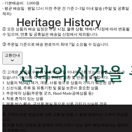
-
기본배송비
: 3,000
원
-
평균 배송일
:
평일
12
시 이전 주문 건 기준
2~3
일 이내 발송
(
주말 및 공휴일
제외
)
②
모든 상품의 배송 일정은 주문 시점
,
물류 상황
,
택배사 사정에 따라 변동될
수 있으며
,
연휴 및 공휴일은 배송일 산정에서 제외됩니다
.
③ 주문일 기준으로 배송 완료까지 최대 7일 소요될 수 있습니다.
교환안내
①
고객은 상품을 수령한 날로부터
7
일 이내에 교환 또는 반품을 신청할 수
있습니다
.
단
,
다음 각 호의 경우에는 교환 및 반품이 불가합니다
.
1.
상품의 택
(tag)
제거
,
개봉
,
사용 등으로 상품의 가치가 훼손된 경우
2.
신선식품
,
주류 등 유통기한 및 품질 보존이 중요한 상품
3.
주문제작 상품
(
주문형 굿즈
, Hand-Made
공예상품 등
)
4.
착용 흔적이 있는 상품
5.
제품 박스 훼손
,
구성품 분실 등으로 상품 가치가 상실된 경우
②
고객의 단순 변심으로 인한 교환 및 반품 시 왕복 배송비는 고객이 부담합
니다
.
③
제품 하자
,
오배송 등 판매자 귀책 사유가 있는 경우 해당 배송비는 판매자
가 부담합니다
.