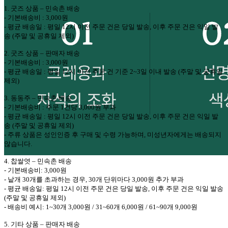
1.
굿즈 상품
–
민속촌
배송
-
기본배송비
: 3,000
원
-
평균 배송일
:
평일
12
시 이전 주문 건은 당일 발송
,
이후 주문 건은 익일 발
송
(
주말 및 공휴일 제외
)
2.
굿즈 상품
–
판매자
배송
-
기본배송비
: 3,000
원
-
평균 배송일
:
평일
12
시 이전 주문 건 기준
2~3
일 이내 발송
(
주말 및 공휴일
제외
)
3.
동동주
–
민속촌
배송
-
기본배송비
:
주문
1
건당
3,000
원 부과
-
평균 배송일
:
평일
12
시 이전 주문 건은 당일 발송
,
이후 주문 건은 익일 발
송
(
주말 및 공휴일 제외
)
-
주류 상품은 성인인증 후 구매 및 수령 가능하며
,
미성년자에게는 배송되지
않습니다
.
4.
찹쌀엿
–
민속촌
배송
-
기본배송비
: 3,000
원
-
낱개
30
개를 초과하는 경우
, 30
개 단위마다
3,000
원 추가 부과
-
평균 배송일
:
평일
12
시 이전 주문 건은 당일 발송
,
이후 주문 건은 익일 발송
(
주말 및 공휴일 제외
)
-
배송비 예시
: 1~30
개
3,000
원
/ 31~60
개
6,000
원
/ 61~90
개
9,000
원
5.
기타 상품
–
판매자 배송