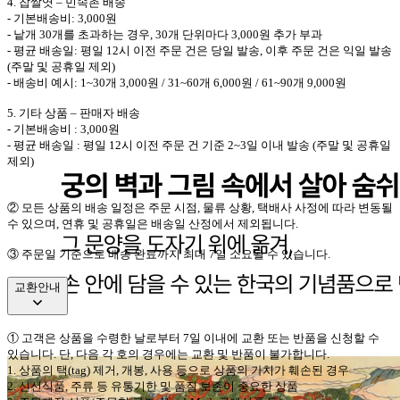
4.
찹쌀엿
–
민속촌
배송
-
기본배송비
: 3,000
원
-
낱개
30
개를 초과하는 경우
, 30
개 단위마다
3,000
원 추가 부과
-
평균 배송일
:
평일
12
시 이전 주문 건은 당일 발송
,
이후 주문 건은 익일 발송
(
주말 및 공휴일 제외
)
-
배송비 예시
: 1~30
개
3,000
원
/ 31~60
개
6,000
원
/ 61~90
개
9,000
원
5.
기타 상품
–
판매자 배송
-
기본배송비
: 3,000
원
-
평균 배송일
:
평일
12
시 이전 주문 건 기준
2~3
일 이내 발송
(
주말 및 공휴일
제외
)
②
모든 상품의 배송 일정은 주문 시점
,
물류 상황
,
택배사 사정에 따라 변동될
수 있으며
,
연휴 및 공휴일은 배송일 산정에서 제외됩니다
.
③ 주문일 기준으로 배송 완료까지 최대 7일 소요될 수 있습니다.
교환안내
①
고객은 상품을 수령한 날로부터
7
일 이내에 교환 또는 반품을 신청할 수
있습니다
.
단
,
다음 각 호의 경우에는 교환 및 반품이 불가합니다
.
1.
상품의 택
(tag)
제거
,
개봉
,
사용 등으로 상품의 가치가 훼손된 경우
2.
신선식품
,
주류 등 유통기한 및 품질 보존이 중요한 상품