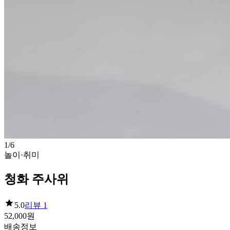
1
/
6
놀이·취미
청화 주사위
5.0
리뷰
1
52,000
원
배송정보