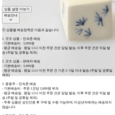
상품 설명 더보기
배송안내
①
상품별 배송정책은 다음과 같습니다
.
1.
굿즈 상품
–
민속촌
배송
-
기본배송비
: 3,000
원
-
평균 배송일
:
평일
12
시 이전 주문 건은 당일 발송
,
이후 주문 건은 익일 발
송
(
주말 및 공휴일 제외
)
2.
굿즈 상품
–
판매자
배송
-
기본배송비
: 3,000
원
-
평균 배송일
:
평일
12
시 이전 주문 건 기준
2~3
일 이내 발송
(
주말 및 공휴일
제외
)
3.
동동주
–
민속촌
배송
-
기본배송비
:
주문
1
건당
3,000
원 부과
-
평균 배송일
:
평일
12
시 이전 주문 건은 당일 발송
,
이후 주문 건은 익일 발
송
(
주말 및 공휴일 제외
)
-
주류 상품은 성인인증 후 구매 및 수령 가능하며
,
미성년자에게는 배송되지
않습니다
.