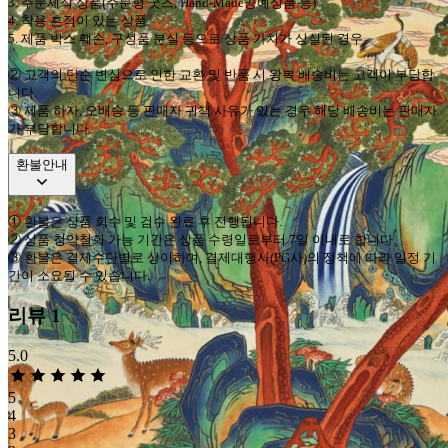
3.
주문제작 상품
(
주문형 굿즈
, Hand-Made
공예상품 등
)
4.
착용 흔적이 있는 상품
5.
제품 박스 훼손
,
구성품 분실 등으로 상품 가치가 상실된 경우
②
고객의 단순 변심으로 인한 교환 및 반품 시 왕복 배송비는 고객이 부담합
니다
.
③
제품 하자
,
오배송 등 판매자 귀책 사유가 있는 경우 해당 배송비는 판매자
가 부담합니다
.
환불안내
①
환불은 상품 회수 및 검수 완료 후 진행됩니다
.
②
상품 청약철회 가능 기간은 상품 수령일로부터
7
일 이내로 합니다
.
③
환불은 결제수단별로 상이하며
,
결제대행사
(PG
사
)
의 정책에 따라 일정 기
간이 소요될 수 있습니다
.
리뷰
1
5.0
5
4
3