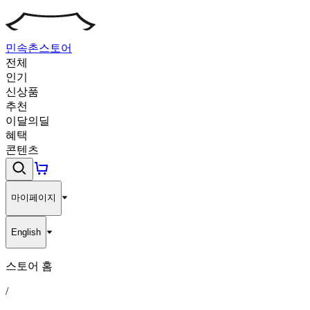
민속촌
스토어
전체
인기
신상품
추천
이달의딜
혜택
콘텐츠
마이페이지
English
스토어 홈
/