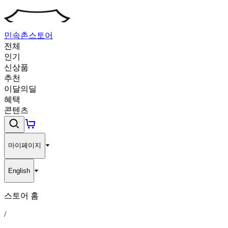
민속촌
스토어
전체
인기
신상품
추천
이달의딜
혜택
콘텐츠
마이페이지
English
스토어 홈
/