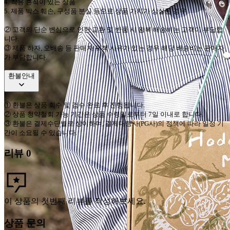
4.
착용 흔적이 있는 상품
5.
제품 박스 훼손
,
구성품 분실 등으로 상품 가치가 상실된 경우
②
고객의 단순 변심으로 인한 교환 및 반품 시 왕복 배송비는 고객이 부담합
니다
.
③
제품 하자
,
오배송 등 판매자 귀책 사유가 있는 경우 해당 배송비는 판매자
가 부담합니다
.
환불안내
①
환불은 상품 회수 및 검수 완료 후 진행됩니다
.
②
상품 청약철회 가능 기간은 상품 수령일로부터
7
일 이내로 합니다
.
③
환불은 결제수단별로 상이하며
,
결제대행사
(PG
사
)
의 정책에 따라 일정 기
간이 소요될 수 있습니다
.
리뷰
0
이 상품의 첫번째 리뷰를 작성해보세요.
상품 문의