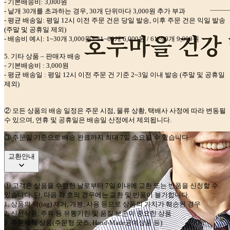
-
기본배송비
: 3,000
원
-
낱개
30
개를 초과하는 경우
, 30
개 단위마다
3,000
원 추가 부과
-
평균 배송일
:
평일
12
시 이전 주문 건은 당일 발송
,
이후 주문 건은 익일 발송
(
주말 및 공휴일 제외
)
-
배송비 예시
: 1~30
개
3,000
원
/ 31~60
개
6,000
원
/ 61~90
개
9,000
원
5.
기타 상품
–
판매자 배송
-
기본배송비
: 3,000
원
-
평균 배송일
:
평일
12
시 이전 주문 건 기준
2~3
일 이내 발송
(
주말 및 공휴일
제외
)
②
모든 상품의 배송 일정은 주문 시점
,
물류 상황
,
택배사 사정에 따라 변동될
수 있으며
,
연휴 및 공휴일은 배송일 산정에서 제외됩니다
.
③ 주문일 기준으로 배송 완료까지 최대 7일 소요될 수 있습니다.
교환안내
①
고객은 상품을 수령한 날로부터
7
일 이내에 교환 또는 반품을 신청할 수
있습니다
.
단
,
다음 각 호의 경우에는 교환 및 반품이 불가합니다
.
1.
상품의 택
(tag)
제거
,
개봉
,
사용 등으로 상품의 가치가 훼손된 경우
2.
신선식품
,
주류 등 유통기한 및 품질 보존이 중요한 상품
3.
주문제작 상품
(
주문형 굿즈
, Hand-Made
공예상품 등
)