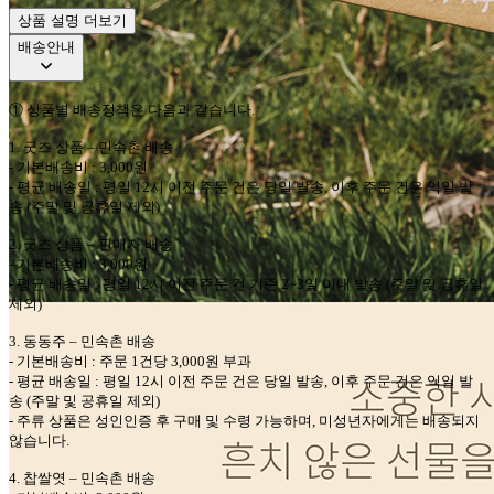
상품 설명 더보기
배송안내
①
상품별 배송정책은 다음과 같습니다
.
1.
굿즈 상품
–
민속촌
배송
-
기본배송비
: 3,000
원
-
평균 배송일
:
평일
12
시 이전 주문 건은 당일 발송
,
이후 주문 건은 익일 발
송
(
주말 및 공휴일 제외
)
2.
굿즈 상품
–
판매자
배송
-
기본배송비
: 3,000
원
-
평균 배송일
:
평일
12
시 이전 주문 건 기준
2~3
일 이내 발송
(
주말 및 공휴일
제외
)
3.
동동주
–
민속촌
배송
-
기본배송비
:
주문
1
건당
3,000
원 부과
-
평균 배송일
:
평일
12
시 이전 주문 건은 당일 발송
,
이후 주문 건은 익일 발
송
(
주말 및 공휴일 제외
)
-
주류 상품은 성인인증 후 구매 및 수령 가능하며
,
미성년자에게는 배송되지
않습니다
.
4.
찹쌀엿
–
민속촌
배송