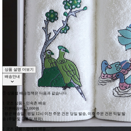
상품 설명 더보기
배송안내
①
상품별 배송정책은 다음과 같습니다
.
1.
굿즈 상품
–
민속촌
배송
-
기본배송비
: 3,000
원
-
평균 배송일
:
평일
12
시 이전 주문 건은 당일 발송
,
이후 주문 건은 익일 발
송
(
주말 및 공휴일 제외
)
2.
굿즈 상품
–
판매자
배송