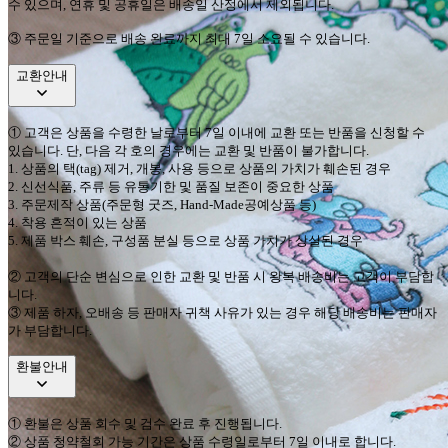
수 있으며
,
연휴 및 공휴일은 배송일 산정에서 제외됩니다
.
③ 주문일 기준으로 배송 완료까지 최대 7일 소요될 수 있습니다.
교환안내
①
고객은 상품을 수령한 날로부터
7
일 이내에 교환 또는 반품을 신청할 수
있습니다
.
단
,
다음 각 호의 경우에는 교환 및 반품이 불가합니다
.
1.
상품의 택
(tag)
제거
,
개봉
,
사용 등으로 상품의 가치가 훼손된 경우
2.
신선식품
,
주류 등 유통기한 및 품질 보존이 중요한 상품
3.
주문제작 상품
(
주문형 굿즈
, Hand-Made
공예상품 등
)
4.
착용 흔적이 있는 상품
5.
제품 박스 훼손
,
구성품 분실 등으로 상품 가치가 상실된 경우
②
고객의 단순 변심으로 인한 교환 및 반품 시 왕복 배송비는 고객이 부담합
니다
.
③
제품 하자
,
오배송 등 판매자 귀책 사유가 있는 경우 해당 배송비는 판매자
가 부담합니다
.
환불안내
①
환불은 상품 회수 및 검수 완료 후 진행됩니다
.
②
상품 청약철회 가능 기간은 상품 수령일로부터
7
일 이내로 합니다
.