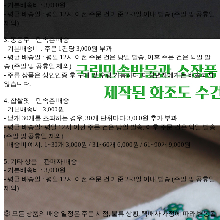
-
기본배송비
: 3,000
원
-
평균 배송일
:
평일
12
시 이전 주문 건 기준
2~3
일 이내 발송
(
주말 및 공휴일
제외
)
3.
동동주
–
민속촌
배송
-
기본배송비
:
주문
1
건당
3,000
원 부과
-
평균 배송일
:
평일
12
시 이전 주문 건은 당일 발송
,
이후 주문 건은 익일 발
송
(
주말 및 공휴일 제외
)
-
주류 상품은 성인인증 후 구매 및 수령 가능하며
,
미성년자에게는 배송되지
않습니다
.
4.
찹쌀엿
–
민속촌
배송
-
기본배송비
: 3,000
원
-
낱개
30
개를 초과하는 경우
, 30
개 단위마다
3,000
원 추가 부과
-
평균 배송일
:
평일
12
시 이전 주문 건은 당일 발송
,
이후 주문 건은 익일 발송
(
주말 및 공휴일 제외
)
-
배송비 예시
: 1~30
개
3,000
원
/ 31~60
개
6,000
원
/ 61~90
개
9,000
원
5.
기타 상품
–
판매자 배송
-
기본배송비
: 3,000
원
-
평균 배송일
:
평일
12
시 이전 주문 건 기준
2~3
일 이내 발송
(
주말 및 공휴일
제외
)
②
모든 상품의 배송 일정은 주문 시점
,
물류 상황
,
택배사 사정에 따라 변동될