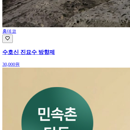
홈데코
수호신 진묘수 방향제
30,000
원