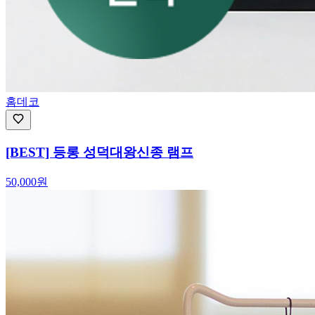
홈데코
[BEST] 등롱 성덕대왕신종 램프
50,000
원