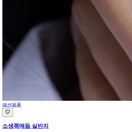
패션용품
소생쪽매듭 실반지