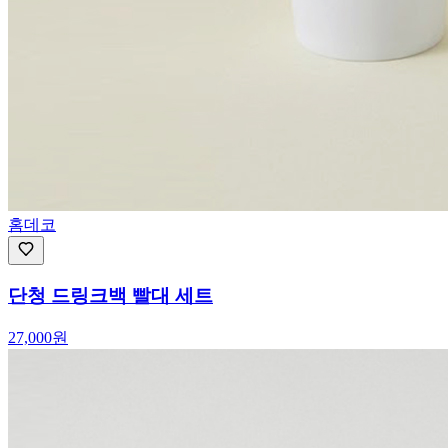
홈데코
단청 드링크백 빨대 세트
27,000
원