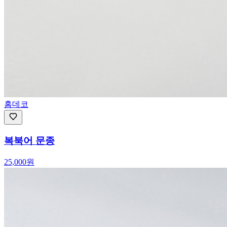
홈데코
복북어 문종
25,000
원