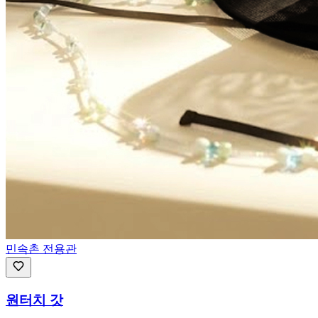
민속촌 전용관
원터치 갓