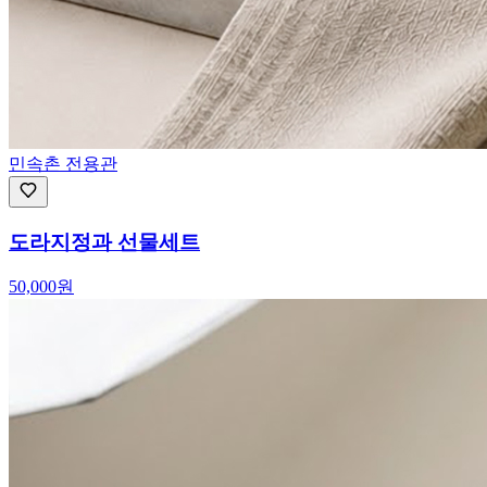
민속촌 전용관
도라지정과 선물세트
50,000
원