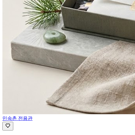
민속촌 전용관