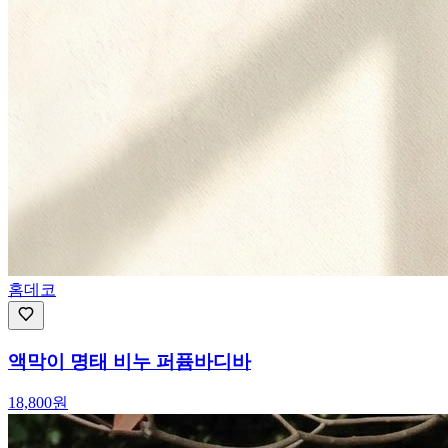
홈데코
액막이 명태 비누 퍼퓸바디바
18,800
원