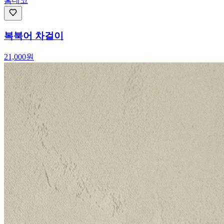
홈데코
복북어 차걸이
21,000
원