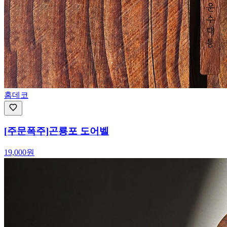
홈데코
[주문폭주]곤룡포 도어벨
19,000
원