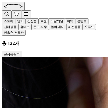
스토어
인기
신상품
추천
이달의딜
혜택
콘텐츠
전체상품
홈데코
문구·사무
놀이·취미
패션용품
K-푸드
민속촌 전용관
총
132
개
신상품순