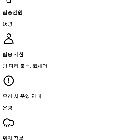
탑승인원
16명
탑승 제한
양 다리 불능, 휠체어
우천 시 운영 안내
운영
위치 정보