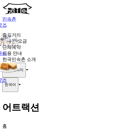
민속촌
굿즈
즐길거리
이용권·요금
단체예약
푸드
이용 안내
한국민속촌 소개
마이페이지
굿즈
한국어
어트랙션
홈