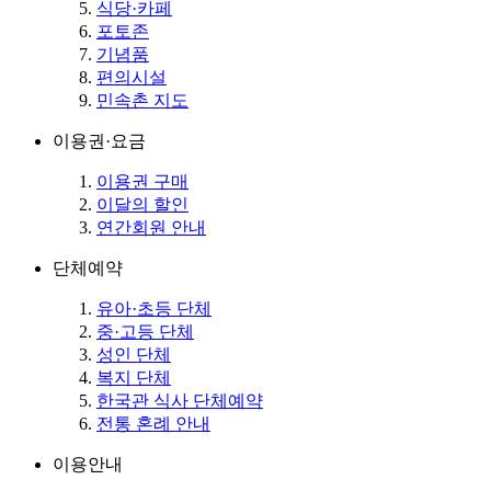
식당·카페
포토존
기념품
편의시설
민속촌 지도
이용권·요금
이용권 구매
이달의 할인
연간회원 안내
단체예약
유아·초등 단체
중·고등 단체
성인 단체
복지 단체
한국관 식사 단체예약
전통 혼례 안내
이용안내