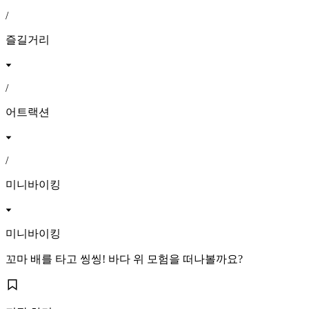
/
즐길거리
/
어트랙션
/
미니바이킹
미니바이킹
꼬마 배를 타고 씽씽! 바다 위 모험을 떠나볼까요?