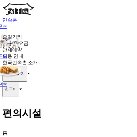
민속촌
굿즈
즐길거리
이용권·요금
단체예약
푸드
이용 안내
한국민속촌 소개
마이페이지
굿즈
한국어
편의시설
홈