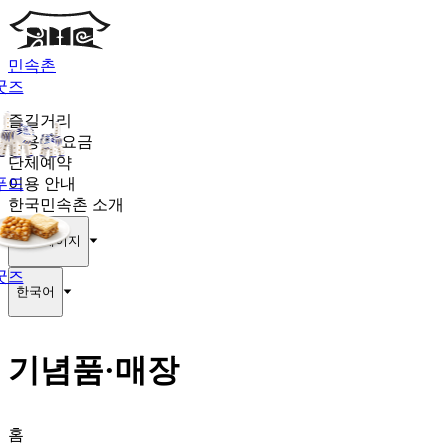
민속촌
굿즈
즐길거리
이용권·요금
단체예약
푸드
이용 안내
한국민속촌 소개
마이페이지
굿즈
한국어
기념품·매장
홈