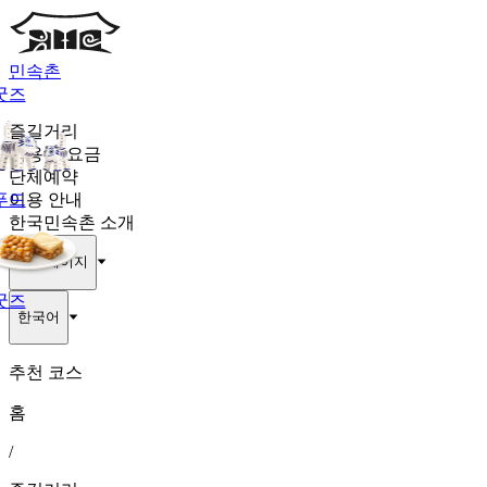
민속촌
굿즈
즐길거리
이용권·요금
단체예약
푸드
이용 안내
한국민속촌 소개
마이페이지
굿즈
한국어
추천 코스
홈
/