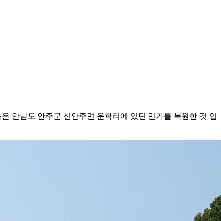
옥은 안남도 안주군 신안주면 운학리에 있던 민가를 복원한 것 입